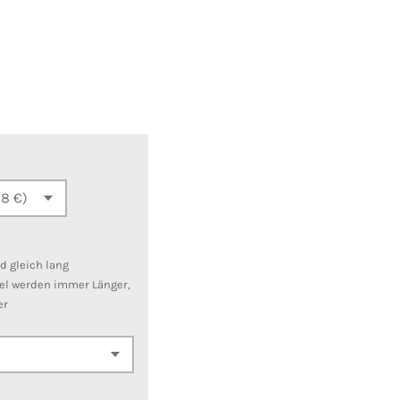
nd gleich lang
el werden immer Länger,
er