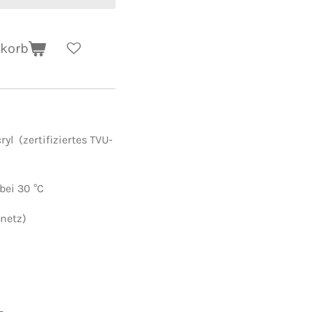
nkorb
l (zertifiziertes TVU-
ei 30 °C
netz)
L