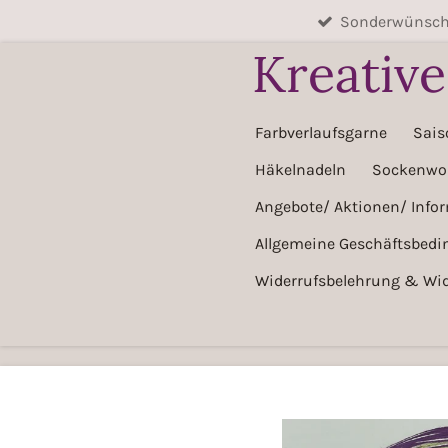
Sonderwünsche
Zum
Hauptinhalt
Kreativ
springen
Farbverlaufsgarne
Sais
Häkelnadeln
Sockenwol
Angebote/ Aktionen/ Info
Allgemeine Geschäftsbed
Widerrufsbelehrung & Wid