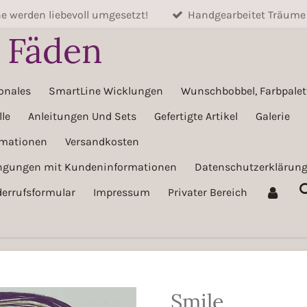
 werden liebevoll umgesetzt!
Handgearbeitet Träume
e Fäden
onales
SmartLine Wicklungen
Wunschbobbel, Farbpalett
le
Anleitungen Und Sets
Gefertigte Artikel
Galerie
rmationen
Versandkosten
ingungen mit Kundeninformationen
Datenschutzerklärun
errufsformular
Impressum
Privater Bereich
Smile