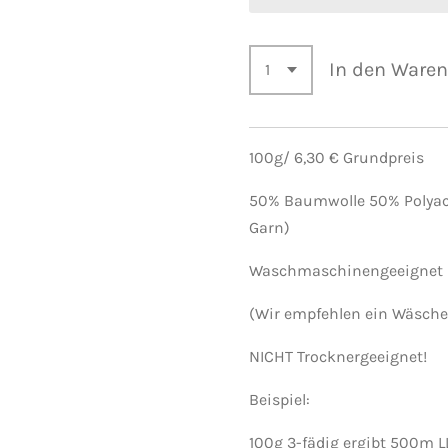
In den Ware
100g/ 6,30 € Grundpreis
50% Baumwolle 50% Polyacry
Garn)
Waschmaschinengeeignet b
(Wir empfehlen ein Wäsche
NICHT Trocknergeeignet!
Beispiel:
100g 3-fädig ergibt 500m L