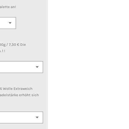
alette an!
0g / 7,30 € Die
 1 !
% Wolle Extraweich
Nadelstärke erhöht sich