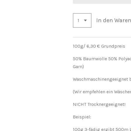
In den Ware
100g/ 6,30 € Grundpreis
50% Baumwolle 50% Polyacry
Garn)
Waschmaschinengeeignet b
(Wir empfehlen ein Wäsche
NICHT Trocknergeeignet!
Beispiel:
100g 3-fädig ergibt 500m 