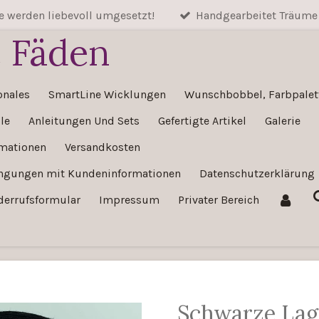
 werden liebevoll umgesetzt!
Handgearbeitet Träume
e Fäden
onales
SmartLine Wicklungen
Wunschbobbel, Farbpalett
le
Anleitungen Und Sets
Gefertigte Artikel
Galerie
rmationen
Versandkosten
ingungen mit Kundeninformationen
Datenschutzerklärung
derrufsformular
Impressum
Privater Bereich
Schwarze La