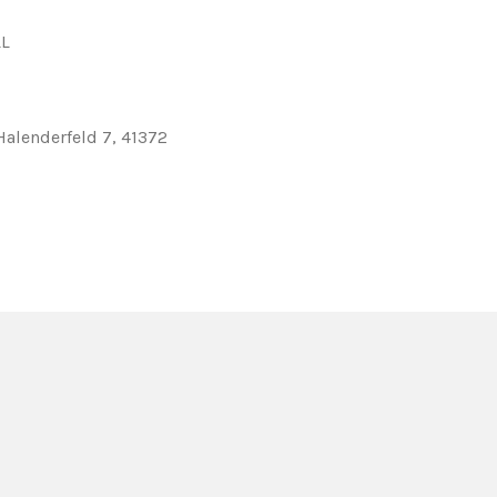
LL
 Halenderfeld 7, 41372