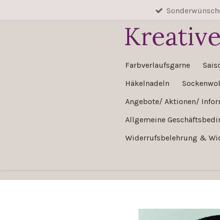
Sonderwünsche
Zum
Hauptinhalt
Kreativ
springen
Farbverlaufsgarne
Sais
Häkelnadeln
Sockenwol
Angebote/ Aktionen/ Info
Allgemeine Geschäftsbed
Widerrufsbelehrung & Wi