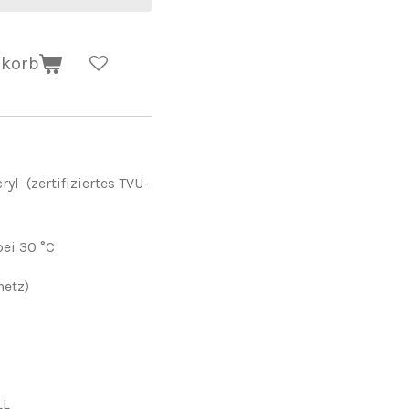
nkorb
l (zertifiziertes TVU-
ei 30 °C
netz)
LL