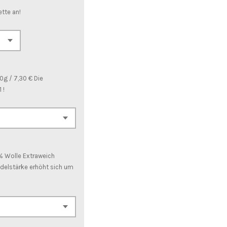
ette an!
g / 7,30 € Die
 !
% Wolle Extraweich
adelstärke erhöht sich um