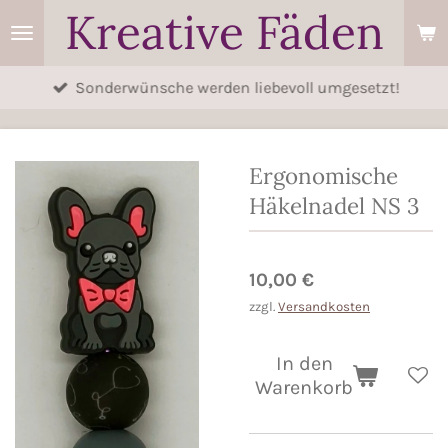
Kreative Fäden
Zum
Hauptinhalt
springen
Sonderwünsche werden liebevoll umgesetzt!
Ergonomische
Häkelnadel NS 3
10,00 €
zzgl.
Versandkosten
In den
Warenkorb