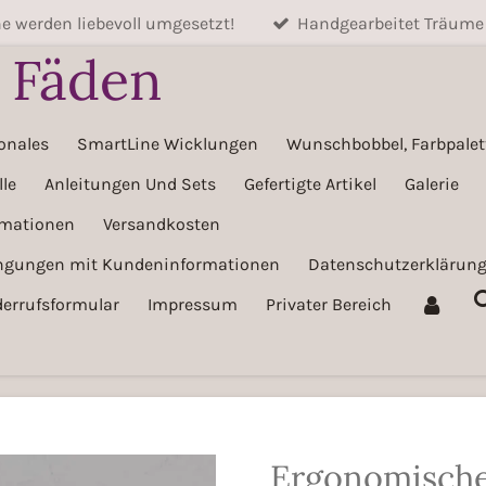
 werden liebevoll umgesetzt!
Handgearbeitet Träume
e Fäden
onales
SmartLine Wicklungen
Wunschbobbel, Farbpalett
le
Anleitungen Und Sets
Gefertigte Artikel
Galerie
rmationen
Versandkosten
ingungen mit Kundeninformationen
Datenschutzerklärun
errufsformular
Impressum
Privater Bereich
Ergonomisch