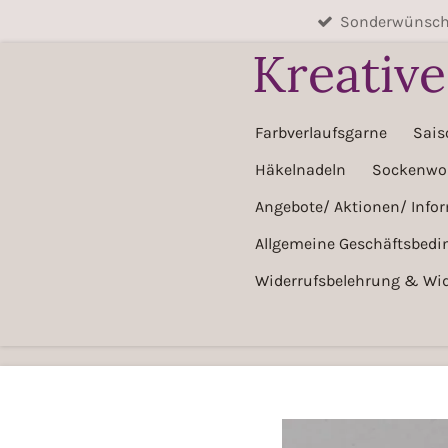
Sonderwünsche
Zum
Hauptinhalt
Kreativ
springen
Farbverlaufsgarne
Sais
Häkelnadeln
Sockenwol
Angebote/ Aktionen/ Info
Allgemeine Geschäftsbed
Widerrufsbelehrung & Wid