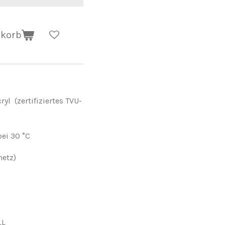
nkorb
l (zertifiziertes TVU-
ei 30 °C
netz)
LL