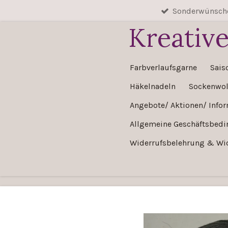
Sonderwünsche
Zum
Hauptinhalt
Kreativ
springen
Farbverlaufsgarne
Sais
Häkelnadeln
Sockenwol
Angebote/ Aktionen/ Info
Allgemeine Geschäftsbed
Widerrufsbelehrung & Wi