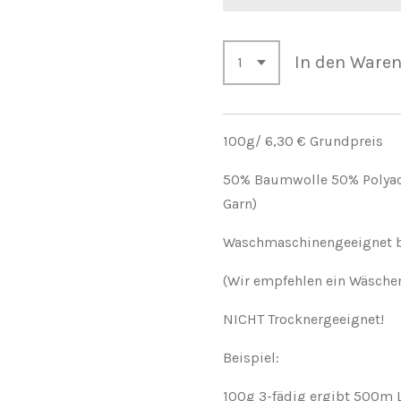
In den Ware
100g/ 6,30 € Grundpreis
50% Baumwolle 50% Polyacry
Garn)
Waschmaschinengeeignet b
(Wir empfehlen ein Wäsche
NICHT Trocknergeeignet!
Beispiel:
100g 3-fädig ergibt 500m 