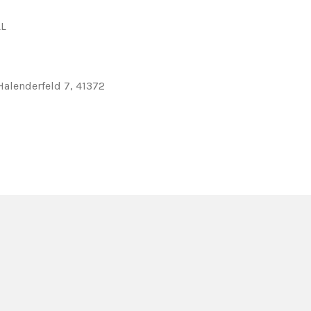
LL
 Halenderfeld 7, 41372