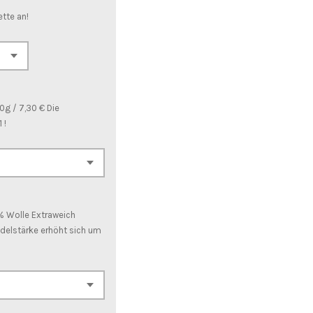
ette an!
g / 7,30 € Die
 !
% Wolle Extraweich
adelstärke erhöht sich um