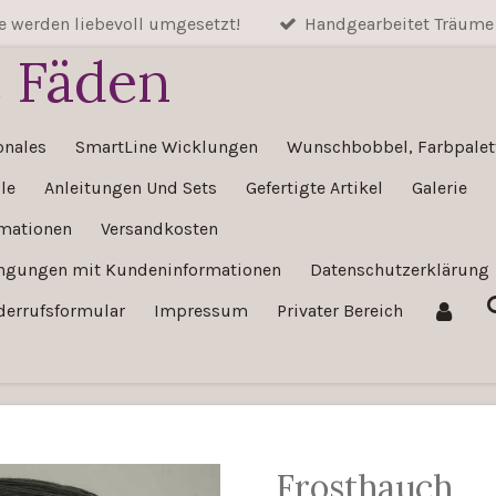
 werden liebevoll umgesetzt!
Handgearbeitet Träume
e Fäden
onales
SmartLine Wicklungen
Wunschbobbel, Farbpalett
le
Anleitungen Und Sets
Gefertigte Artikel
Galerie
rmationen
Versandkosten
ingungen mit Kundeninformationen
Datenschutzerklärung
derrufsformular
Impressum
Privater Bereich
Frosthauch