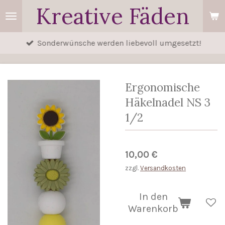
Kreative Fäden
Zum
Hauptinhalt
springen
Sonderwünsche werden liebevoll umgesetzt!
Ergonomische
Häkelnadel NS 3
1/2
10,00 €
zzgl.
Versandkosten
In den
Warenkorb