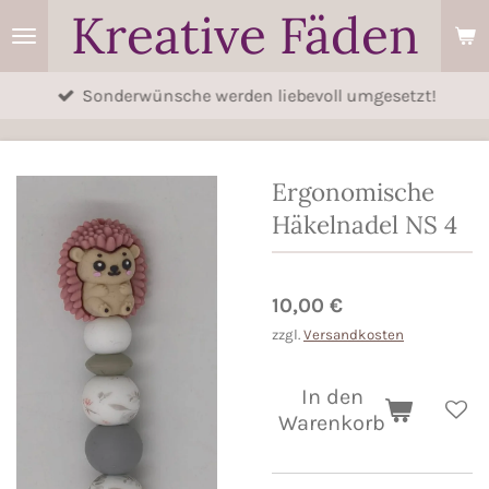
Kreative Fäden
Zum
Hauptinhalt
springen
Sonderwünsche werden liebevoll umgesetzt!
Ergonomische
Häkelnadel NS 4
10,00 €
zzgl.
Versandkosten
In den
Warenkorb